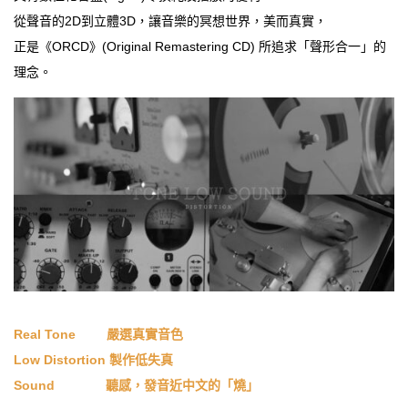
從聲音的2D到立體3D，讓音樂的冥想世界，美而真實，
正是《ORCD》(Original Remastering CD) 所追求「聲形合一」的
理念。
Real Tone
111 1
嚴選
真實音
色
Low Distortion 製作低失真
Sound
lIIIIII
IIIIIII
聽感，發音近中文的「燒」