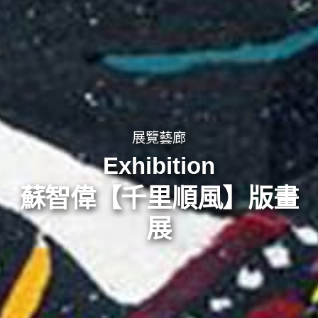
展覽藝廊
Exhibition
蘇智偉【千里順風】版畫
展