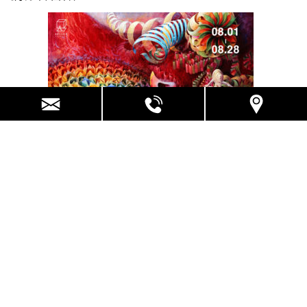
《生命之橋》繪畫創作展
《 遷徙》幻想寫實派 繪畫創作展