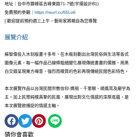
地址｜台中市霧峰區吉峰東路71-7號(宇揚設計B1)
免費預約參觀｜
https://reurl.cc/65Lo6
[ 歡迎提前預約週三上午，藝術家將親自為您導覽
展覽介紹
蘇智偉投入木刻版畫十多年，在木板刻劃出台灣民俗與生活等各式
圖像元素，每一幅作品已線條粗細變化展現傳統書畫的儒雅，用黑
白交錯呈現東方禪意，強烈而樸質的色彩再現傳統民間色彩特色。
本次展覽作品以台灣民間宗教信仰-媽祖、千里眼、順風耳及廟宇為
主。加上民眾純樸真摯的民風，展現出對文化情感的深厚底蘊，是
本次展覽欲捕捉的情感主軸。
猜你會喜歡