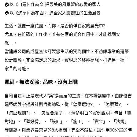
🏠以《自建》作詩文 把最美的風景留給心愛的家人
🏠以《恣享》為花園 打造全家人最嚮往的生活風景
生活，就像一座花園，而你，是否倘佯在家的晨光中?
尤其，在忙碌的工作後，唯有在家的光合作用中，才能找到安
慰…。
當建設公司的成屋無法訂製您生活的獨到個性，不彷讓專業的建築
設計團隊，完全滿足您的需求、實現您的終極夢想、打造另一種＂
家＂的可能。
風尚，無法妥協 ; 品味，沒有上限!
自地自建，正是現代人“築”夢而居的主流。在本場講座中，由陳俊吉
建築師與宇揚設計劉哲揚總監，從「怎麼選地?」、「怎麼蓋?」、
「怎麼規劃?」、「怎麼合法？」，清楚明白的實例說明，包含「買
對地」、「蓋好房」，「設計」、「施工」、「資金」、「法規」
等關鍵，與業界最常見的8大提問，完全不藏私，讓你用90分鐘的時