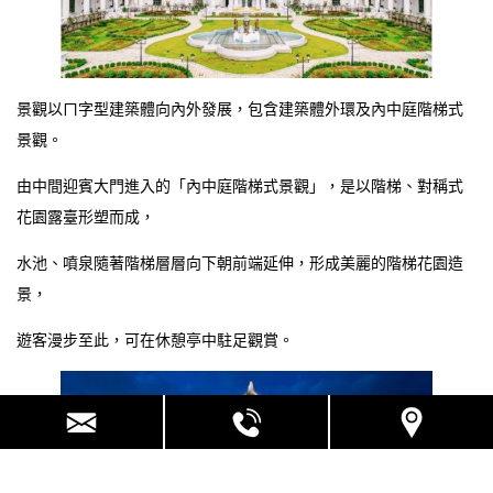
景觀以ㄇ字型建築體向內外發展，包含建築體外環及內中庭階梯式
景觀。
由中間迎賓大門進入的「內中庭階梯式景觀」，是以階梯、對稱式
花園露臺形塑而成，
水池、噴泉隨著階梯層層向下朝前端延伸，形成美麗的階梯花園造
景，
遊客漫步至此，可在休憩亭中駐足觀賞。