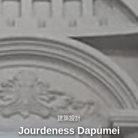
建築設計
Jourdeness Dapumei