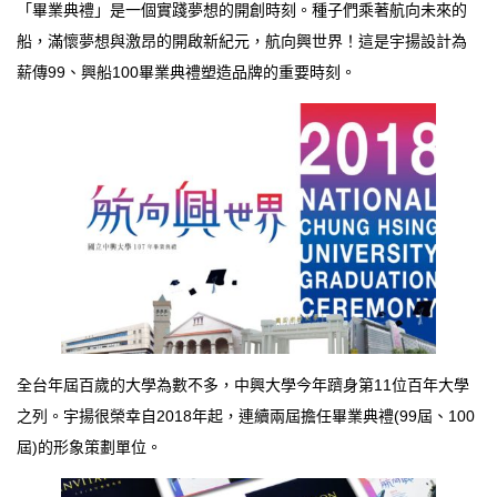
「畢業典禮」是一個實踐夢想的開創時刻。種子們乘著航向未來的
船，滿懷夢想與激昂的開啟新紀元，航向興世界！這是宇揚設計為
薪傳99、興船100畢業典禮塑造品牌的重要時刻。
全台年屆百歲的大學為數不多，中興大學今年躋身第11位百年大學
之列。宇揚很榮幸自2018年起，連續兩屆擔任畢業典禮(99屆、100
屆)的形象策劃單位。