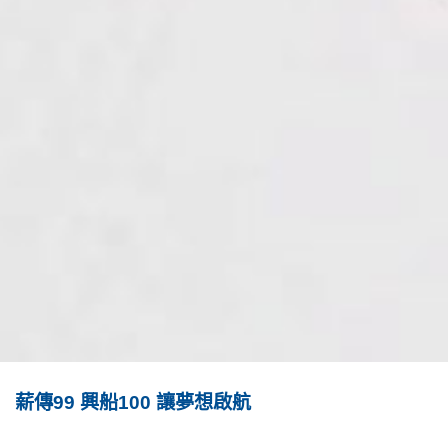
薪傳99 興船100 讓夢想啟航